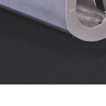
Von konventionellen Dreh- und
Wälzkolbengebläsen 'Roots' bis hin zu