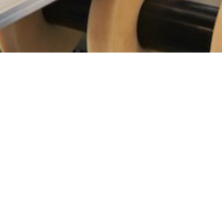
Die Konstruktion von batteriebetriebenen
Fahrzeugen stellt viele Herausforderungen dar,
wobei das Gewicht ein Schlüsselfaktor ist, um
ein Gleichgewicht zwischen Leistung und
Wirtschaftlichkeit zu erreichen. Die PTG Powerstir
FSW-Technologie ermöglicht die Herstellung von
leichten Aluminium-Batteriegehäusen mit
Gewichtseinsparungen, die dazu beitragen
können, die Reichweite eines Fahrzeugs
zwischen den Ladevorgängen zu erhöhen. Da
FSW-Verbindungen eine höhere Integrität und
Festigkeit als herkömmliche MIG-