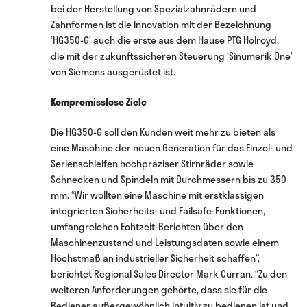
bei der Herstellung von Spezialzahnrädern und
Zahnformen ist die Innovation mit der Bezeichnung
‘HG350-G’ auch die erste aus dem Hause PTG Holroyd,
die mit der zukunftssicheren Steuerung ‘Sinumerik One’
von Siemens ausgerüstet ist.
Kompromisslose Ziele
Die HG350-G soll den Kunden weit mehr zu bieten als
eine Maschine der neuen Generation für das Einzel- und
Serienschleifen hochpräziser Stirnräder sowie
Schnecken und Spindeln mit Durchmessern bis zu 350
mm. “Wir wollten eine Maschine mit erstklassigen
integrierten Sicherheits- und Failsafe-Funktionen,
umfangreichen Echtzeit-Berichten über den
Maschinenzustand und Leistungsdaten sowie einem
Höchstmaß an industrieller Sicherheit schaffen”,
berichtet Regional Sales Director Mark Curran. “Zu den
weiteren Anforderungen gehörte, dass sie für die
Bediener außergewöhnlich intuitiv zu bedienen ist und