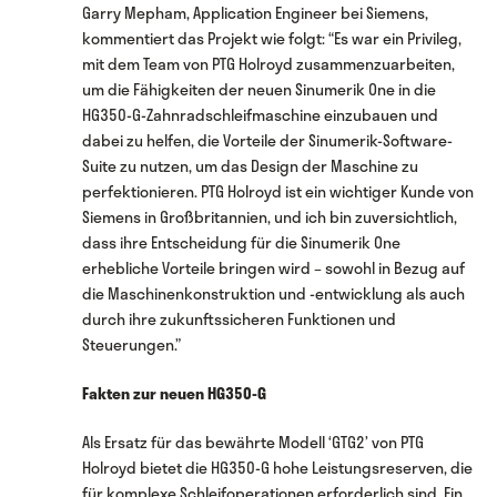
Garry Mepham, Application Engineer bei Siemens,
kommentiert das Projekt wie folgt: “Es war ein Privileg,
mit dem Team von PTG Holroyd zusammenzuarbeiten,
um die Fähigkeiten der neuen Sinumerik One in die
HG350-G-Zahnradschleifmaschine einzubauen und
dabei zu helfen, die Vorteile der Sinumerik-Software-
Suite zu nutzen, um das Design der Maschine zu
perfektionieren. PTG Holroyd ist ein wichtiger Kunde von
Siemens in Großbritannien, und ich bin zuversichtlich,
dass ihre Entscheidung für die Sinumerik One
erhebliche Vorteile bringen wird – sowohl in Bezug auf
die Maschinenkonstruktion und -entwicklung als auch
durch ihre zukunftssicheren Funktionen und
Steuerungen.”
Fakten zur neuen HG350-G
Als Ersatz für das bewährte Modell ‘GTG2’ von PTG
Holroyd bietet die HG350-G hohe Leistungsreserven, die
für komplexe Schleifoperationen erforderlich sind. Ein